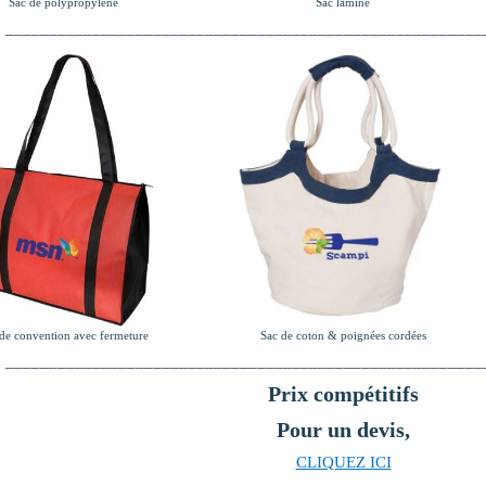
Sac de polypropylène
Sac laminé
_______________________________________________________
de convention avec fermeture
Sac de coton & poignées cordées
_______________________________________________________
Prix compétitifs
Pour un devis,
CLIQUEZ ICI