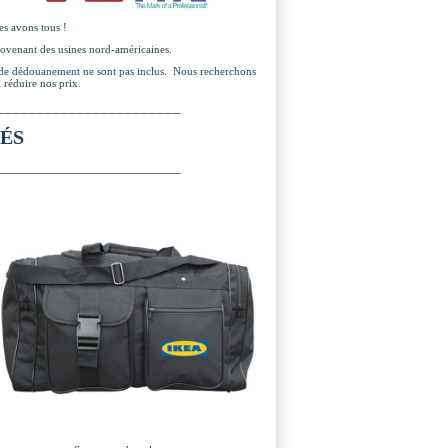
es avons tous !
provenant des usines nord-américaines.
 et de dédouanement ne sont pas inclus. Nous recherchons
i réduire nos prix.
_______________________
ÉS
_______________________