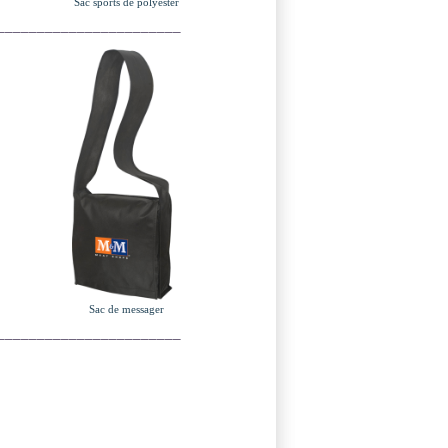
Sac sports de polyester
_______________________
Sac de messager
_______________________